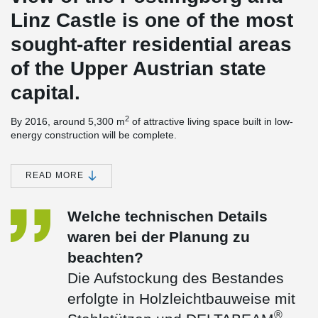
Linz Castle
is one of the most
sought-after residential areas
of the Upper Austrian state
capital.
2
By 2016
, around 5,300 m
of attractive living space built in low-
energy construction will be complete.
The overall seven-storey building
is largely preserved and
increased by an additional sixth floor.
In order to minimize the
READ MORE
additional load, the building complex was constructed with
®
lightweight wood and was realized with DELTABEAM
composite
beams from Peikko.
Welche technischen Details
waren bei der Planung zu
beachten?
Die Aufstockung des Bestandes
erfolgte in Holzleichtbauweise mit
®