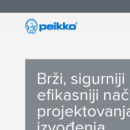
Brži, sigurniji 
efikasniji nač
projektovanja
izvođenja